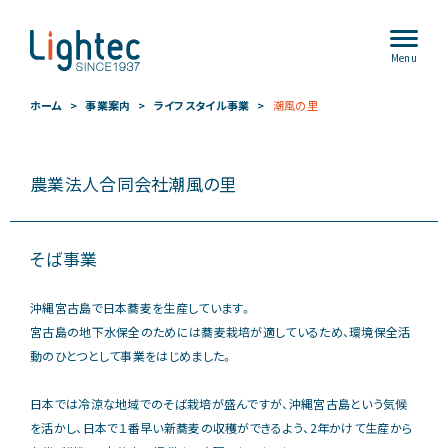
Menu
ホーム
事業案内
ライフスタイル事業
潮⾵の⾥
農業法⼈合同会社潮⾵の⾥
そば事業
沖縄宮古島で⽇本蕎⻨を⽣産しています。
宮古島の地下⽔保全のためには蕎⻨栽培が適しているため、環境保全活
動のひとつとして事業をはじめました。
⽇本では冷涼な地域でのそば栽培が盛んですが、沖縄宮古島という気候
を活かし、⽇本で１番早い新蕎⻨の収穫ができるよう、2年かけて⽣産から