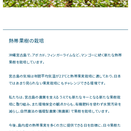
熱帯果樹の栽培
沖縄宮古島で、アボカド、フィンガーライムなど、マンゴーに続く新たな熱帯
果樹を栽培しています。
宮古島の気候は年間平均気温が23℃と熱帯果実栽培に適しており、⽇本
ではあまり⾒られない果実栽培にもチャレンジできる環境です。
私たちは、宮古島の農業を⽀えるうえでも新たなキーとなる新たな果樹栽
培に取り組み、また環境保全の観点からも、有機肥料を使わず⽔質汚染を
減らし、⾃然農法の循環型農業（無農薬）で果樹を栽培しています。
今後、島内産の熱帯果実を多くの⽅に提供できる⽇を⽬標に、⽇々果樹た