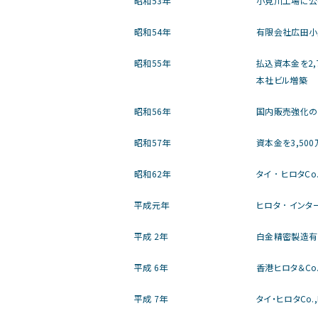
昭和53年
小見川工場に公
昭和54年
有限会社広田小
昭和55年
払込資本金を2,
本社ビル増築
昭和56年
国内販売強化の
昭和57年
資本金を3,50
昭和62年
タイ ･ ヒロタCo
平成元年
ヒロタ ･ インタ
平成 2年
白金精密製造有
平成 6年
香港ヒロタ＆Co.
平成 7年
タイ・ヒロタCo.