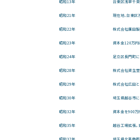
昭和13年
台東区浅草千束
昭和21年
現在地、台東区
昭和22年
株式会社廣田製作
昭和23年
資本金120万
昭和24年
足立区長門町に
昭和28年
株式会社資生堂
昭和29年
株式会社広田と
昭和30年
埼玉県越谷市に
昭和32年
資本金を900
昭和35年
越谷工場拡張。建
昭和37年
埼玉県北葛飾郡