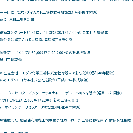
幸手町に、モダンダイカスト工場株式会社設立（昭和48年閉鎖）
家に、浦和工場を新設
筋コンクリート地下1階、地上3階330坪（1,100㎡）の本社社屋完成
献企業に認定される。以降、毎年認定を受ける
致第一号として約60,000坪（198,000㎡）の敷地を買収
見川工場稼働
ーの生産会社 モダン化学工場株式会社を設立3億円投資（昭和48年閉鎖）
ためモダンロイヤル株式会社を設立（平成17年株式譲渡）
ューヨークにヒロタ ･ インターナショナルコーポレーションを設立（昭和53年閉鎖）
パウロに約12万2,000坪（72,000㎡）の工場を買収
カ ･ マイリンケ ･ リミッターダを設立（昭和50年閉鎖）
場株式会社、広田浦和精機工場株式会社を小見川新工場に移転完了、前記各社集結