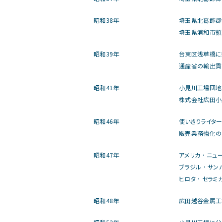
昭和38年
埼玉県北葛飾郡
埼玉県浦和市領
昭和39年
台東区浅草橋に鉄
通産省の輸出貢
昭和41年
小見川工場団地誘
株式会社広田小
昭和46年
使いきりライタ
販売業務強化の
昭和47年
アメリカ ･ ニ
ブラジル ･ サン
ヒロタ ･ セラミ
昭和48年
広田越谷金属工