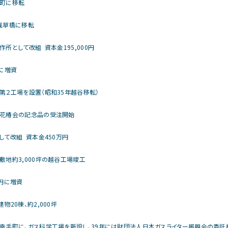
町に移転
浅草橋に移転
所として改組 資本金195,000円
円に増資
第２工場を設置（昭和35年越谷移転）
花椿会の記念品の受注開始
して改組 資本金450万円
敷地約3,000坪の越谷工場竣工
万円に増資
物20棟、約2,000坪
幸手町に、ガス科学工場を新設し、39年には財団法人日本ガスライター振興会の委