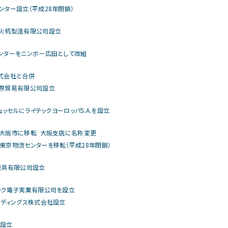
ンター設立（平成28年閉鎖）
火机型造有限公司設立
ンターをニンボー広田として改組
式会社と合併
際貿易有限公司設立
リュッセルにライテックヨーロッパS.A.を設立
大阪市に移転 大阪支店に名称変更
東京物流センターを移転（平成28年閉鎖）
煙具有限公司設立
ック電子実業有限公司を設立
ルディングス株式会社設立
を設立