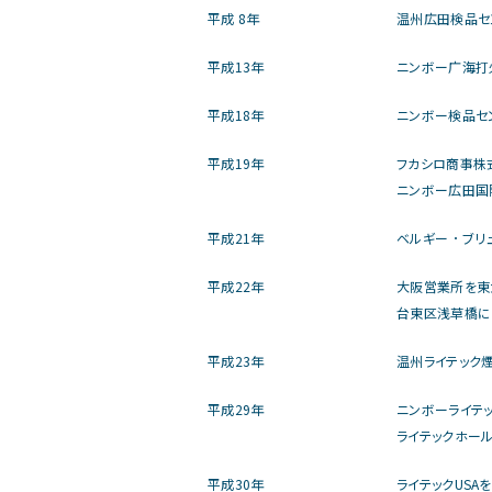
平成 8年
温州広田検品セ
平成13年
ニンボー广海打
平成18年
ニンボー検品セ
平成19年
フカシロ商事株
ニンボー広田国
平成21年
ベルギー ･ ブ
平成22年
大阪営業所を東
台東区浅草橋に
平成23年
温州ライテック
平成29年
ニンボーライテ
ライテックホー
平成30年
ライテックUSA