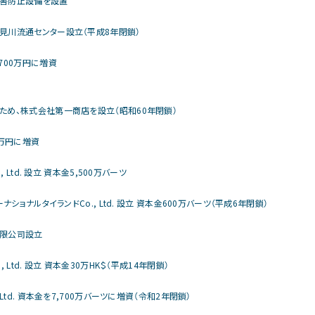
害防止設備を設置
見川流通センター設立（平成8年閉鎖）
700万円に増資
ため、株式会社第一商店を設立（昭和60年閉鎖）
0万円に増資
., Ltd. 設立 資本金5,500万バーツ
ーナショナルタイランドCo., Ltd. 設立 資本金600万バーツ（平成6年閉鎖）
限公司設立
, Ltd. 設立 資本金30万HK＄（平成14年閉鎖）
,Ltd. 資本金を7,700万バーツに増資（令和2年閉鎖）